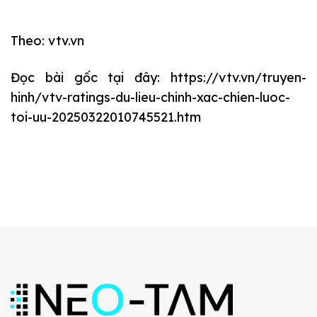
Theo: vtv.vn
Đọc bài gốc tại đây: https://vtv.vn/truyen-
hinh/vtv-ratings-du-lieu-chinh-xac-chien-luoc-
toi-uu-20250322010745521.htm