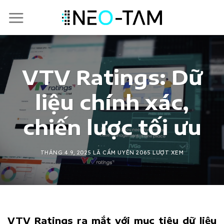
Skip
to
content
VTV Ratings: Dữ
liệu chính xác,
chiến lược tối ưu
THÁNG 4 9, 2025
LÃ CẨM UYÊN
2065 LƯỢT XEM
VTV Ratings ra mắt với mục tiêu dữ liệu